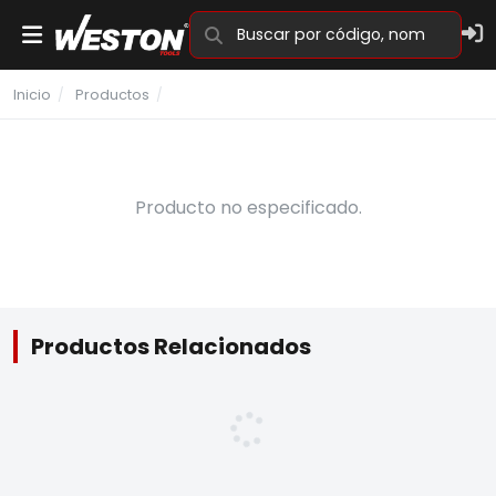
Familias y Marcas
Inicio
/
Productos
/
Productos
Donde Comprar
Producto no especificado.
Catálogo
Videos
Nosotros
Productos Relacionados
Ser Distribuidor
Garantías