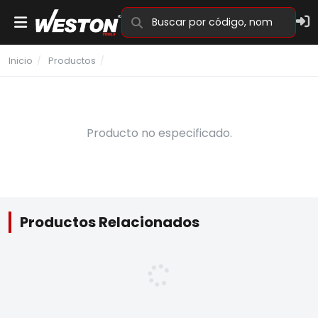
Familias y Marcas
Inicio
/
Productos
/
Productos
Donde Comprar
Producto no especificado.
Catálogo
Videos
Nosotros
Productos Relacionados
Ser Distribuidor
Garantías